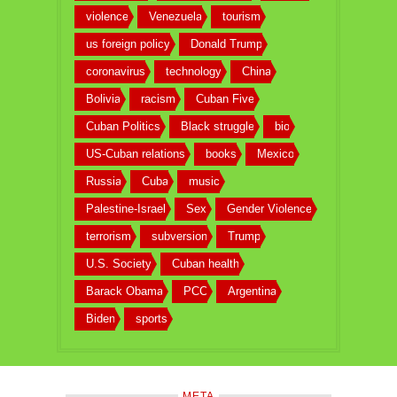
violence
Venezuela
tourism
us foreign policy
Donald Trump
coronavirus
technology
China
Bolivia
racism
Cuban Five
Cuban Politics
Black struggle
bio
US-Cuban relations
books
Mexico
Russia
Cuba
music
Palestine-Israel
Sex
Gender Violence
terrorism
subversion
Trump
U.S. Society
Cuban health
Barack Obama
PCC
Argentina
Biden
sports
META