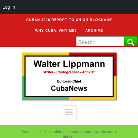
Log In
CUBAN 2018 REPORT TO UN ON BLOCKADE
WHY CUBA, WHY ME?
ARCHIVE
Home
“Los adultos se están comportando como
niños.”