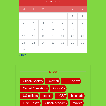
August 2026
M
T
W
T
F
S
S
1
2
3
4
5
6
7
8
9
10
11
12
13
14
15
16
17
18
19
20
21
22
23
24
25
26
27
28
29
30
31
« Dec
TAGS
Cuban Society
Women
US Society
Cuba-US relations
Covid-19
US politics
people
LGBT
blockade
Fidel Castro
Cuban economy
movies