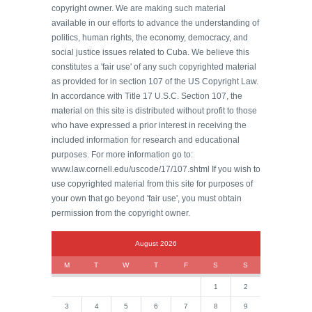
copyright owner. We are making such material
available in our efforts to advance the understanding of
politics, human rights, the economy, democracy, and
social justice issues related to Cuba. We believe this
constitutes a 'fair use' of any such copyrighted material
as provided for in section 107 of the US Copyright Law.
In accordance with Title 17 U.S.C. Section 107, the
material on this site is distributed without profit to those
who have expressed a prior interest in receiving the
included information for research and educational
purposes. For more information go to:
www.law.cornell.edu/uscode/17/107.shtml If you wish to
use copyrighted material from this site for purposes of
your own that go beyond 'fair use', you must obtain
permission from the copyright owner.
August 2026
M
T
W
T
F
S
S
1
2
3
4
5
6
7
8
9